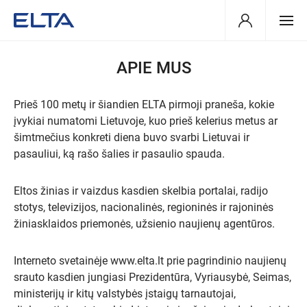
APIE MUS
Prieš 100 metų ir šiandien ELTA pirmoji praneša, kokie
įvykiai numatomi Lietuvoje, kuo prieš kelerius metus ar
šimtmečius konkreti diena buvo svarbi Lietuvai ir
pasauliui, ką rašo šalies ir pasaulio spauda.
Eltos žinias ir vaizdus kasdien skelbia portalai, radijo
stotys, televizijos, nacionalinės, regioninės ir rajoninės
žiniasklaidos priemonės, užsienio naujienų agentūros.
Interneto svetainėje www.elta.lt prie pagrindinio naujienų
srauto kasdien jungiasi Prezidentūra, Vyriausybė, Seimas,
ministerijų ir kitų valstybės įstaigų tarnautojai,