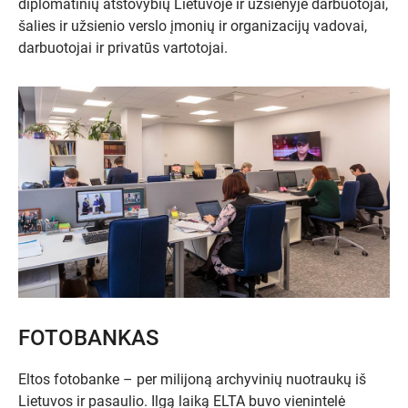
diplomatinių atstovybių Lietuvoje ir užsienyje darbuotojai,
šalies ir užsienio verslo įmonių ir organizacijų vadovai,
darbuotojai ir privatūs vartotojai.
FOTOBANKAS
Eltos fotobanke – per milijoną archyvinių nuotraukų iš
Lietuvos ir pasaulio. Ilgą laiką ELTA buvo vienintelė