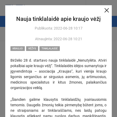
Nauja tinklalaidė apie kraujo vėžį
NAUJIENŲ FILTRAS
Publikuota:
2022-06-28
10:17
Automatinis atsinaujinimas
Atnaujinta:
2022-06-28
10:21
Pasiruošti mokslo metams – iššūkis šeimoms: jis dar didesnis,
KRAUJO
VĖŽYS
TINKLALAIDĖ
kai vaikų – penki
(2)
2026-08-08
Birželio 28 d. startavo nauja tinklalaidė „Nenutylėta. Atviri
12:18
pokalbiai apie kraujo vėžį“. Tinklalaidės idėjos sumanytoja ir
Seimo Pirmininkas pirmadienį susitiks su keturiais ministrais ir
įgyvendintoja – asociacija „Kraujas“, kuri vienija kraujo
Vilniaus meru
ligomis sergančius ar sirgusius asmenis, jų artimuosius,
KOREGUOTAS
medicinos specialistus ir kitus žmones, palaikančius
organizacijos veiklą.
2026-08-07
19:00
„Energesman“: Sutartis dar nenutraukta – teismus klaidina
„Šiandien galime klausytis tinklalaidžių įvairiausiomis
šališki Vilniaus ekstremalių situacijų centro sprendimai
(1)
temomis. Daugelis žmonių teikia pirmenybę būtent joms, o
KOREGUOTAS
ne straipsniams ar tinklaraščiams, nes laidų patogu
klausytis atliekant namų ruošos darbus, mankštinantis,
2026-08-07
17:48