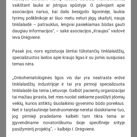
vaikštant lauke ar įstrigus spūstyje. O galvojant apie
asociacijos narius, kai dalis besigydo ligoninėje, laukia
Pirmąjį 2026 m. pusmetį „Amber Grid“ pajamos augo 41 proc.,
grynasis pelnas – daugiau nei 6 kartus
tyrimų poliklinikoje ar šiuo metu neturi jėgų skaityti, nauja
tinklalaidė – patrauklus, lengvai pasiekiamas būdas gauti
2026-08-07
16:18
daugiau informacijos“, – sakė asociacijos „Kraujas“ vadovė
Ieva Drėgvienė.
„Litgrid“ pirmojo pusmečio rezultatai: stiprinama elektros
perdavimo sistema augančiai vietinei generacijai
Pasak jos, nors egzistuoja šimtai tūkstančių tinklalaidžių,
2026-08-07
16:16
specializuotos laidos apie kraujo ligas ir su jomis susijusias
VAATC oficialiai susigrąžina Vilniaus MBA gamyklos teritorijos
temas nėra.
valdymą
2026-08-07
„Onkohematologinės ligos vis dar yra neatrasta erdvė
15:52
tinklalaidžių industrijoje ir tai yra pirmoji specializuota
„Energesman“: Meras pasitelkė juodąsias technologijas –
tinklalaidė šia tema Lietuvoje. Galbūt pacientų organizacijai
dirbome nuostolingai, ką gali „išvesti“ iš minuso?
(1)
tai mažiau įprasta, bet mes nuolat siekiame pasiūlyti įdomių
veiklų, kurios atitiktų šiuolaikinio gyvenimo būdo poreikius.
2026-08-07
15:34
Net ir tarptautinėje bendruomenėje neretai išsiskiriame tuo,
Seimo nario S. Čaplinsko pranešimas: „Kodėl šeimos gydytojas
jog pirmieji pradedame kalbėti tam tikra tema ar
yra svarbiausia Lietuvos sveikatos sistemos grandis? Kodėl
įgyvendiname novatoriškumu šioje specifinėje srityje
Lietuvos sveikatos sistemoje taip sunku ką nors pakeisti VII
pasižymintį projektą“, – kalbėjo I. Drėgvienė.
dalis“
(3)