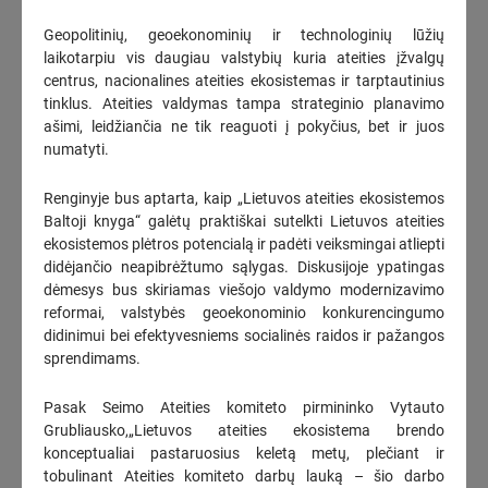
Geopolitinių, geoekonominių ir technologinių lūžių
Pirmąjį 2026 m. pusmetį „Amber Grid“ pajamos augo 41 proc.,
laikotarpiu vis daugiau valstybių kuria ateities įžvalgų
grynasis pelnas – daugiau nei 6 kartus
centrus, nacionalines ateities ekosistemas ir tarptautinius
2026-08-07
16:18
tinklus. Ateities valdymas tampa strateginio planavimo
ašimi, leidžiančia ne tik reaguoti į pokyčius, bet ir juos
„Litgrid“ pirmojo pusmečio rezultatai: stiprinama elektros
numatyti.
perdavimo sistema augančiai vietinei generacijai
2026-08-07
16:16
Renginyje bus aptarta, kaip „Lietuvos ateities ekosistemos
Baltoji knyga“ galėtų praktiškai sutelkti Lietuvos ateities
VAATC oficialiai susigrąžina Vilniaus MBA gamyklos teritorijos
ekosistemos plėtros potencialą ir padėti veiksmingai atliepti
valdymą
didėjančio neapibrėžtumo sąlygas. Diskusijoje ypatingas
2026-08-07
15:52
dėmesys bus skiriamas viešojo valdymo modernizavimo
reformai, valstybės geoekonominio konkurencingumo
„Energesman“: Meras pasitelkė juodąsias technologijas –
didinimui bei efektyvesniems socialinės raidos ir pažangos
dirbome nuostolingai, ką gali „išvesti“ iš minuso?
(1)
sprendimams.
2026-08-07
15:34
Pasak Seimo Ateities komiteto pirmininko Vytauto
Seimo nario S. Čaplinsko pranešimas: „Kodėl šeimos gydytojas
Grubliausko,„Lietuvos ateities ekosistema brendo
yra svarbiausia Lietuvos sveikatos sistemos grandis? Kodėl
Lietuvos sveikatos sistemoje taip sunku ką nors pakeisti VII
konceptualiai pastaruosius keletą metų, plečiant ir
dalis“
(3)
tobulinant Ateities komiteto darbų lauką – šio darbo