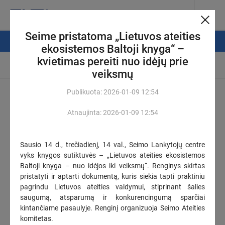
Seime pristatoma „Lietuvos ateities
NAUJIENŲ FILTRAS
ekosistemos Baltoji knyga“ –
kvietimas pereiti nuo idėjų prie
Automatinis atsinaujinimas
veiksmų
Publikuota:
2026-01-09
12:54
Pasiruošti mokslo metams – iššūkis šeimoms: jis dar didesnis,
kai vaikų – penki
(2)
Atnaujinta:
2026-01-09
12:54
2026-08-08
12:18
Seimo Pirmininkas pirmadienį susitiks su keturiais ministrais ir
Sausio 14 d., trečiadienį, 14 val., Seimo Lankytojų centre
Vilniaus meru
vyks knygos sutiktuvės – „Lietuvos ateities ekosistemos
KOREGUOTAS
Baltoji knyga – nuo idėjos iki veiksmų“. Renginys skirtas
2026-08-07
19:00
pristatyti ir aptarti dokumentą, kuris siekia tapti praktiniu
pagrindu Lietuvos ateities valdymui, stiprinant šalies
„Energesman“: Sutartis dar nenutraukta – teismus klaidina
saugumą, atsparumą ir konkurencingumą sparčiai
šališki Vilniaus ekstremalių situacijų centro sprendimai
(1)
kintančiame pasaulyje. Renginį organizuoja Seimo Ateities
KOREGUOTAS
komitetas.
2026-08-07
17:48