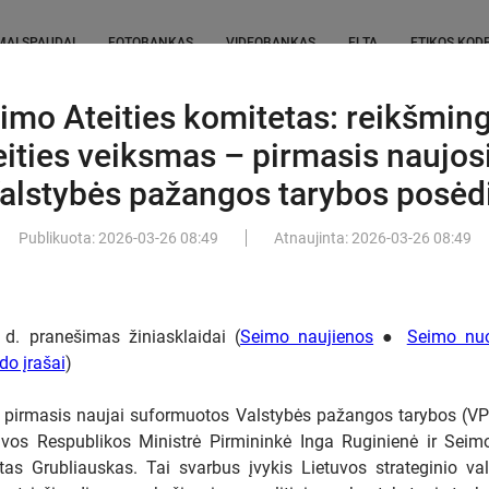
MAI SPAUDAI
FOTOBANKAS
VIDEOBANKAS
ELTA
ETIKOS KOD
imo Ateities komitetas: reikšmin
Detali paieška
IEŠKOTI
eities veiksmas – pirmasis naujos
alstybės pažangos tarybos posėd
nkas pirmadienį susitiks su
strais ir Vilniaus meru
Publikuota:
2026-03-26
08:49
Atnaujinta:
2026-03-26
08:49
 Sutartis dar nenutraukta –
ina šališki Vilniaus ekstremalių
tro sprendimai
(1)
d. pranešimas žiniasklaidai (
Seimo naujienos
●
Seimo nuo
zdo įrašai
)
 m. pusmetį „Amber Grid“ pajamos
, grynasis pelnas – daugiau nei 6
o pirmasis naujai suformuotos Valstybės pažangos tarybos (VP
uvos Respublikos Ministrė Pirmininkė Inga Ruginienė ir Seimo
tas Grubliauskas. Tai svarbus įvykis Lietuvos strateginio v
mojo pusmečio rezultatai: