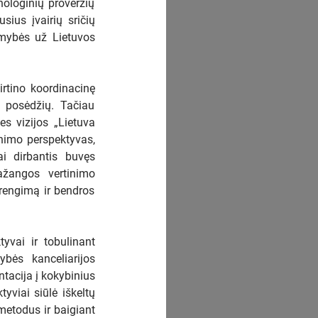
nologinių proveržių
sius įvairių sričių
omybės už Lietuvos
irtino koordinacinę
p posėdžių. Tačiau
es vizijos „Lietuva
nimo perspektyvas,
ai dirbantis buvęs
ažangos vertinimo
 rengimą ir bendros
vai ir tobulinant
bės kanceliarijos
tacija į kokybinius
tyviai siūlė iškeltų
metodus ir baigiant