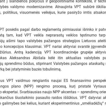
iant į šiandienos pokyčius ir geopolitiniame kontekste, ir tech
lektros perdavimo sistema
tinei generacijai
stybės valdymo modernizavime. Atnaujinta VPT subūrė iškiliau
s, politikus, visuomenės veikėjus, kurie pasiryžo imtis atsak
iai susigrąžina Vilniaus MBA
torijos valdymą
T posėdis pagal darbo reglamentą pirmiausiai išrinko ir patv
: Meras pasitelkė juodąsias
 – dirbome nuostolingai, ką gali
iatą tam, kad VPT veikla neprarastų veiklos tęstinumo tar
minuso?
(1)
ijų ašimi tapo valstybės pažangos strategijos Lietuvos ateiti
o koncepcijos klausimai. VPT nariai aktyviai svarstė įgyvendi
. Čaplinsko pranešimas: „Kodėl
jas yra svarbiausia Lietuvos
ožiūrius. Antrą kadenciją VPT koordinacinėje grupėje aktyvi
temos grandis? Kodėl Lietuvos
inkas Aleksandras Abišala kėlė itin aktualias valstybės p
temoje taip sunku ką nors pakeisti
 jų sprendimo būdus, stiprinant Valstybės pažangos ataskaitų
(3)
ką bei įstatyminės bazės tobulinimą.
ėje – naktiniai kelio darbai
us VPT vaidmuo rengiantis naujai ES finansavimo perspekty
angos plano (NPP) rengimo procesą, kurį pristatė Vyriausy
ka: svieste keptos voveraitės su
o ekspertai. Svarbiausias naujo NPP akcentas – sprendimų orien
jaunomis bulvėmis ir krapais
nkančius šiuolaikinio pasaulio raidos iššūkius. VPT dalyviai ak
o galimybes bei kelius, kuriant eksperimentinius „smėliadėžių“ 