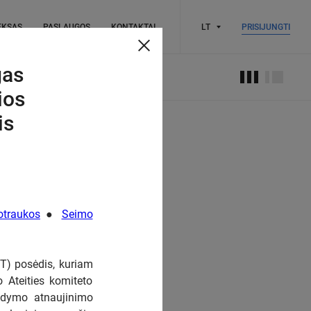
EKSAS
PASLAUGOS
KONTAKTAI
LT
PRISIJUNGTI
gas
ios
is
traukos
●
Seimo
T) posėdis, kuriam
 Ateities komiteto
aldymo atnaujinimo