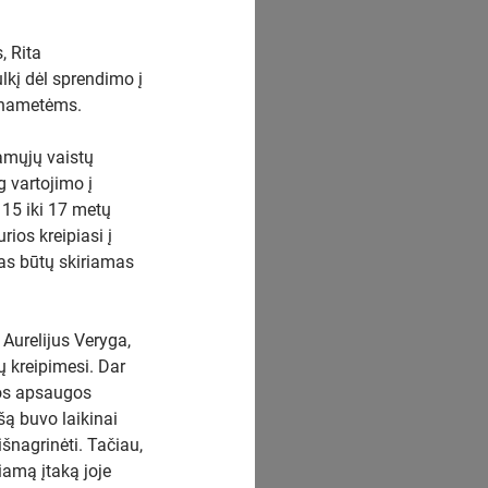
, Rita
lkį dėl sprendimo į
ilnametėms.
amųjų vaistų
g vartojimo į
15 iki 17 metų
ios kreipiasi į
tas būtų skiriamas
Aurelijus Veryga,
 kreipimesi. Dar
tos apsaugos
šą buvo laikinai
nagrinėti. Tačiau,
iamą įtaką joje