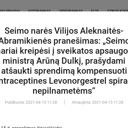
MAI SPAUDAI
FOTOBANKAS
VIDEOBANKAS
ELTA
ETIKOS KOD
Seimo narės Vilijos Aleknaitės-
Detali paieška
IEŠKOTI
Abramikienės pranešimas: „Seim
ariai kreipėsi į sveikatos apsaug
okslo metams – iššūkis šeimoms:
is, kai vaikų – penki
(2)
ministrą Arūną Dulkį, prašydami
atšaukti sprendimą kompensuoti
nkas pirmadienį susitiks su
strais ir Vilniaus meru
ntraceptines Levonorgestrel spira
nepilnametėms“
 Sutartis dar nenutraukta –
ina šališki Vilniaus ekstremalių
Publikuota:
2021-04-15
11:28
Atnaujinta:
2021-04-15
11:28
tro sprendimai
(1)
 m. pusmetį „Amber Grid“ pajamos
, grynasis pelnas – daugiau nei 6