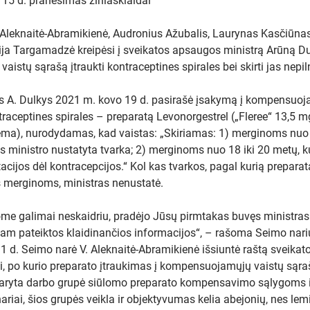
15 d. pranešimas žiniasklaidai
a Aleknaitė-Abramikienė, Audronius Ažubalis, Laurynas Kasčiūnas
mojo pusmečio rezultatai:
lektros perdavimo sistema
ija Targamadzė kreipėsi į sveikatos apsaugos ministrą Arūną Du
tinei generacijai
istų sąrašą įtraukti kontraceptines spirales bei skirti jas nep
iai susigrąžina Vilniaus MBA
s A. Dulkys 2021 m. kovo 19 d. pasirašė įsakymą į kompensuoj
torijos valdymą
traceptines spirales – preparatą Levonorgestrel („Fleree“ 13,5 m
: Meras pasitelkė juodąsias
ema), nurodydamas, kad vaistas: „Skiriamas: 1) merginoms nuo 
 – dirbome nuostolingai, ką gali
 ministro nustatyta tvarka; 2) merginoms nuo 18 iki 20 metų, kur
minuso?
(1)
acijos dėl kontracepcijos.“ Kol kas tvarkos, pagal kurią prepara
merginoms, ministras nenustatė.
. Čaplinsko pranešimas: „Kodėl
jas yra svarbiausia Lietuvos
temos grandis? Kodėl Lietuvos
kome galimai neskaidriu, pradėjo Jūsų pirmtakas buvęs ministras 
temoje taip sunku ką nors pakeisti
jam pateiktos klaidinančios informacijos“, – rašoma Seimo narių
(3)
 d. Seimo narė V. Aleknaitė-Abramikienė išsiuntė raštą sveika
ai, po kurio preparato įtraukimas į kompensuojamųjų vaistų sąra
ėje – naktiniai kelio darbai
daryta darbo grupė siūlomo preparato kompensavimo sąlygoms iš
ariai, šios grupės veikla ir objektyvumas kelia abejonių, nes lem
ka: svieste keptos voveraitės su