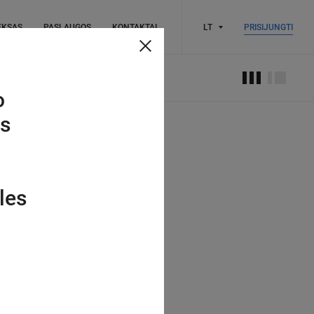
EKSAS
PASLAUGOS
KONTAKTAI
LT
PRISIJUNGTI
o
os
les