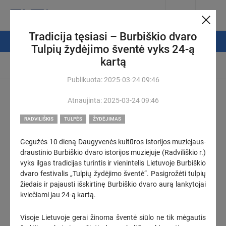
Tradicija tęsiasi – Burbiškio dvaro
NAUJIENŲ FILTRAS
Tulpių žydėjimo šventė vyks 24-ą
kartą
Automatinis atsinaujinimas
Publikuota:
2025-03-24
09:46
Vyriausybėje pasveikinti geriausiai brandos egzaminus išlaikę
Atnaujinta:
2025-03-24
09:46
Lietuvos abiturientai
(3)
2026-08-06
18:46
RADVILIŠKIS
TULPĖS
ŽYDĖJIMAS
Seimo narės A. Jakavonytės pranešimas: Pieno įstatymas –
Gegužės 10 dieną Daugyvenės kultūros istorijos muziejaus-
svarbus žingsnis, bet ne galutinis sprendimas Lietuvos pieno
draustinio Burbiškio dvaro istorijos muziejuje (Radviliškio r.)
sektoriaus ateičiai
vyks ilgas tradicijas turintis ir vienintelis Lietuvoje Burbiškio
KOREGUOTAS
dvaro festivalis „Tulpių žydėjimo šventė“. Pasigrožėti tulpių
2026-08-06
16:00
žiedais ir pajausti išskirtinę Burbiškio dvaro aurą lankytojai
kviečiami jau 24-ą kartą.
„Energesman“: VAATC atsisakė paleisti įdiegtą eilių valdymo
sistemą – tikslingai siekė, kad vežėjai ilgai lauktų
(1)
Visoje Lietuvoje gerai žinoma šventė siūlo ne tik mėgautis
2026-08-06
15:55