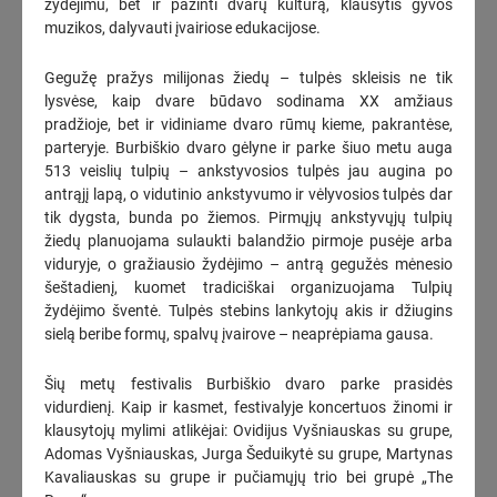
žydėjimu, bet ir pažinti dvarų kultūrą, klausytis gyvos
muzikos, dalyvauti įvairiose edukacijose.
Seimo Pirmininko Juozo Oleko kalba išlydint profesorę
Kazimierą Danutę Prunskienę kapinėse
(1)
Gegužę pražys milijonas žiedų – tulpės skleisis ne tik
KOREGUOTAS
lysvėse, kaip dvare būdavo sodinama XX amžiaus
2026-08-06
15:52
pradžioje, bet ir vidiniame dvaro rūmų kieme, pakrantėse,
parteryje. Burbiškio dvaro gėlyne ir parke šiuo metu auga
Premjeras: Kazimiros Danutės Prunskienės lyderystės pamokos
513 veislių tulpių – ankstyvosios tulpės jau augina po
bei darbai išlieka svarbūs ir šiandien
(4)
antrąjį lapą, o vidutinio ankstyvumo ir vėlyvosios tulpės dar
2026-08-06
15:42
tik dygsta, bunda po žiemos. Pirmųjų ankstyvųjų tulpių
žiedų planuojama sulaukti balandžio pirmoje pusėje arba
Kai patarėju tampa algoritmas: kur baigiasi pagalba ir
viduryje, o gražiausio žydėjimo – antrą gegužės mėnesio
prasideda reklama?
(1)
šeštadienį, kuomet tradiciškai organizuojama Tulpių
2026-08-06
15:28
žydėjimo šventė. Tulpės stebins lankytojų akis ir džiugins
sielą beribe formų, spalvų įvairove – neaprėpiama gausa.
Ernesto Galvanausko bulvare – naujas darbų etapas
2026-08-06
14:51
Šių metų festivalis Burbiškio dvaro parke prasidės
vidurdienį. Kaip ir kasmet, festivalyje koncertuos žinomi ir
Daugiau kaip 3 tūkstančiai vairuotojų jau žino, kaip degalams
klausytojų mylimi atlikėjai: Ovidijus Vyšniauskas su grupe,
išleisti ketvirtadaliu mažiau
Adomas Vyšniauskas, Jurga Šeduikytė su grupe, Martynas
2026-08-06
13:58
Kavaliauskas su grupe ir pučiamųjų trio bei grupė „The